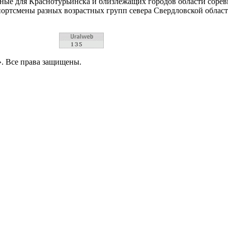
ные для Краснотурьинска и близлежащих городов области соре
ортсмены разных возрастных групп севера Свердловской област
. Все права защищены.