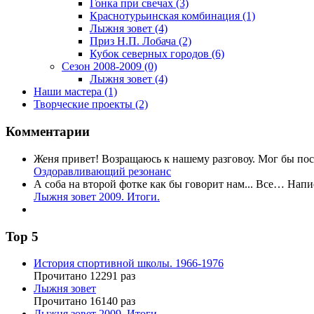
Гонка при свечах
(3)
Краснотурьинская комбинация
(1)
Лыжня зовет
(4)
Приз Н.П. Лобача
(2)
Кубок северных городов
(6)
Сезон 2008-2009
(0)
Лыжня зовет
(4)
Наши мастера
(1)
Творческие проекты
(2)
Комментарии
Женя привет! Возращаюсь к нашему разговоу. Мог бы по
Оздоравливающий резонанс
А соба на второй фотке как бы говорит нам... Все…
Напи
Лыжня зовет 2009. Итоги.
Top
5
История спортивной школы. 1966-1976
Прочитано 12291 раз
Лыжня зовет
Прочитано 16140 раз
Лыжня зовет 2009. Итоги.