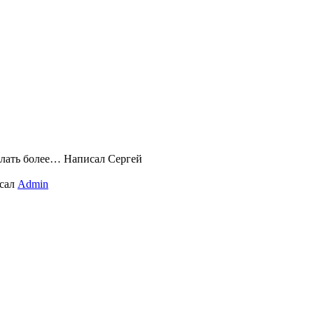
слать более…
Написал Сергей
сал
Admin