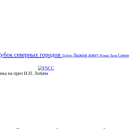
убок северных городов
Лыжня зовет
Север
Лобач
Новая Ляля
нка на приз Н.П. Лобача