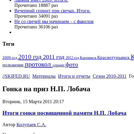
Прочитано 18887 раз
Вечерний спринт при свечах. Итоги.
Прочитано 34091 раз
Не со свечей мы начинаем – с факелов
Прочитано 36106 раз
Теги
2010 год
К
2011 год
Краснотурьинск
2009 год
2012 год
Карпинск
протокол
фото
положение
спринт
//SKIFED.RU
Материалы
Итоги и отчеты
Сезон 2010-2011
Го
Гонка на приз Н.П. Лобача
Вторник, 15 Марта 2011 20:17
Итоги гонки посвященной памяти Н.П. Лобача
Автор
Колупаев С.А.