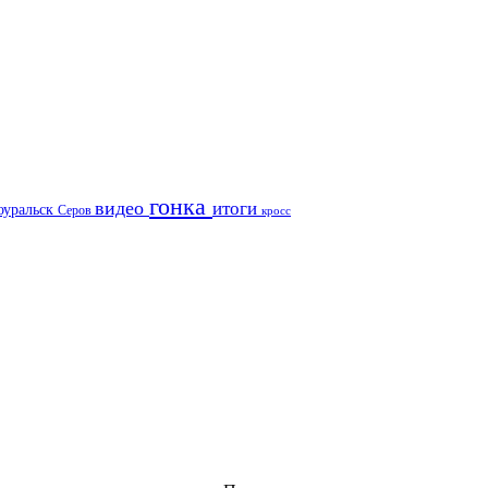
гонка
видео
итоги
оуральск
Серов
кросс