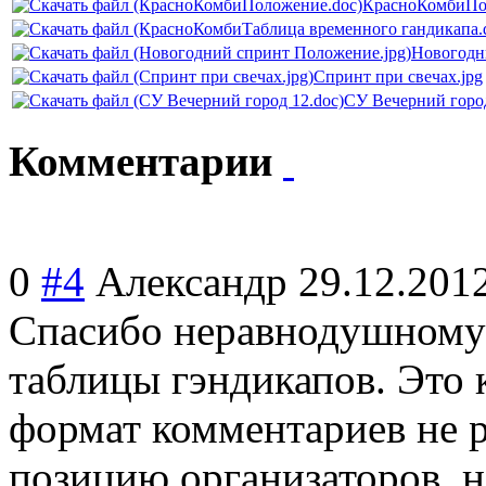
КрасноКомбиПо
Новогодн
Спринт при свечах.jpg
СУ Вечерний город
Комментарии
0
#4
Александр
29.12.201
Спасибо неравнодушному 
таблицы гэндикапов. Это 
формат комментариев не 
позицию организаторов, но