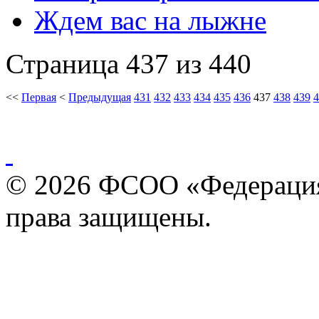
Ждем вас на лыжне
Страница 437 из 440
<<
Первая
<
Предыдущая
431
432
433
434
435
436
437
438
439
4
© 2026 ФСОО «Федерация
права защищены.