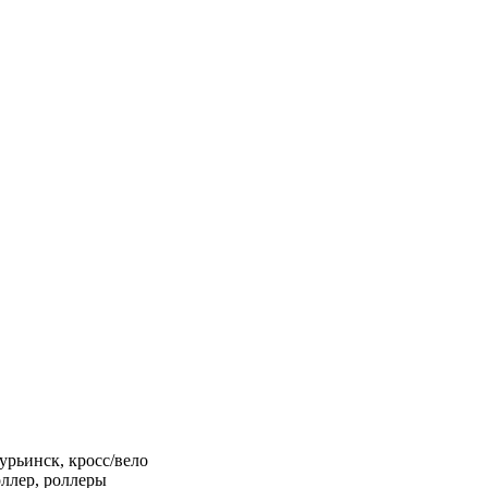
урьинск, кросс/вело
ллер, роллеры