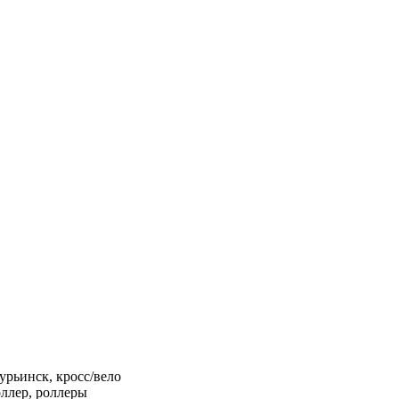
урьинск, кросс/вело
ллер, роллеры